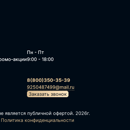
Пн - Пт
Пн - Пт
промо-акции
промо-акции
9:00 - 18:00
9:00 - 18:00
8(800)350-35-39
8(800)350-35-39
9250487499@mail.ru
9250487499@mail.ru
Заказать звонок
Заказать звонок
е является публичной офертой.
2026г.
Политика конфиденциальности